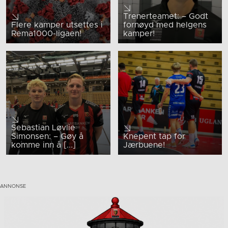
Trenerteamet: – Godt
Flere kamper utsettes i
fornøyd med helgens
Rema1000-ligaen!
kamper!
Sebastian Løvlie
Simonsen: – Gøy å
Knepent tap for
komme inn å [...]
Jærbuene!