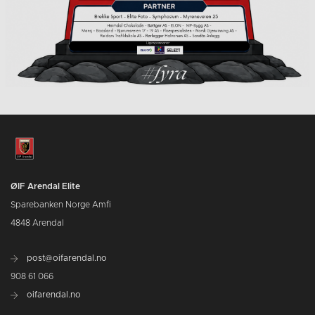
ØIF Arendal Elite
Sparebanken Norge Amfi
4848 Arendal
post@oifarendal.no
908 61 066
oifarendal.no