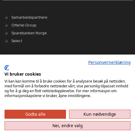
Samarbeidspartnere
Otterlei Group
Sparebanken Norge
Select
Nyhetsarkiv
Personvernerklæring
Terminliste
Spillerstall
Vi bruker cookies
Administrasjon
Vi kan kan komme til å bruke cookies for å analysere besøk på nettsiden,
med formål om å forbedre nettstedet vårt, vise personlig tilpasset innhold
Styret
og for å gi deg en flott nettstedopplevelse. For mer informasjon om
informasjonskapslene vi bruker, åpne innstillingene.
Godta alle
Kun nødvendige
Nei, endre valg