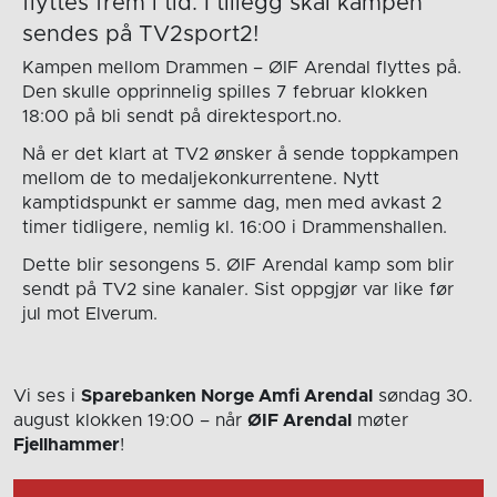
flyttes frem i tid. I tillegg skal kampen
sendes på TV2sport2!
Kampen mellom Drammen – ØIF Arendal flyttes på.
Den skulle opprinnelig spilles 7 februar klokken
18:00 på bli sendt på direktesport.no.
Nå er det klart at TV2 ønsker å sende toppkampen
mellom de to medaljekonkurrentene. Nytt
kamptidspunkt er samme dag, men med avkast 2
timer tidligere, nemlig kl. 16:00 i Drammenshallen.
Dette blir sesongens 5. ØIF Arendal kamp som blir
sendt på TV2 sine kanaler. Sist oppgjør var like før
jul mot Elverum.
Vi ses i
Sparebanken Norge Amfi Arendal
søndag 30.
august
klokken 19:00
– når
ØIF Arendal
møter
Fjellhammer
!