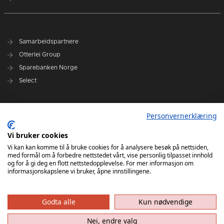
Samarbeidspartnere
Otterlei Group
Sparebanken Norge
Select
Nyhetsarkiv
Personvernerklæring
Terminliste
Spillerstall
Vi bruker cookies
Administrasjon
Vi kan kan komme til å bruke cookies for å analysere besøk på nettsiden,
med formål om å forbedre nettstedet vårt, vise personlig tilpasset innhold
Styret
og for å gi deg en flott nettstedopplevelse. For mer informasjon om
informasjonskapslene vi bruker, åpne innstillingene.
Godta alle
Kun nødvendige
Nei, endre valg