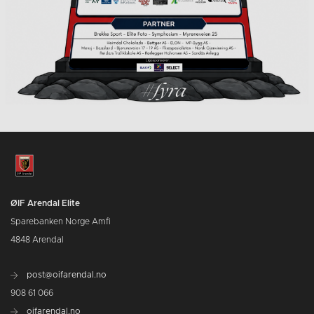
ØIF Arendal Elite
Sparebanken Norge Amfi
4848 Arendal
post@oifarendal.no
908 61 066
oifarendal.no