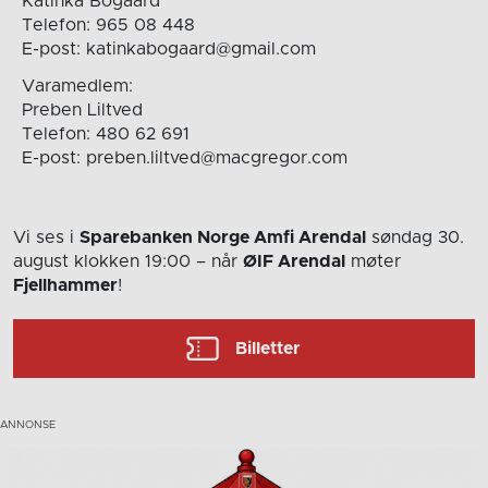
Katinka Bogaard
Telefon: 965 08 448
E-post: katinkabogaard@gmail.com
Varamedlem:
Preben Liltved
Telefon: 480 62 691
E-post: preben.liltved@macgregor.com
Vi ses i
Sparebanken Norge Amfi Arendal
søndag 30.
august
klokken 19:00
– når
ØIF Arendal
møter
Fjellhammer
!
Billetter