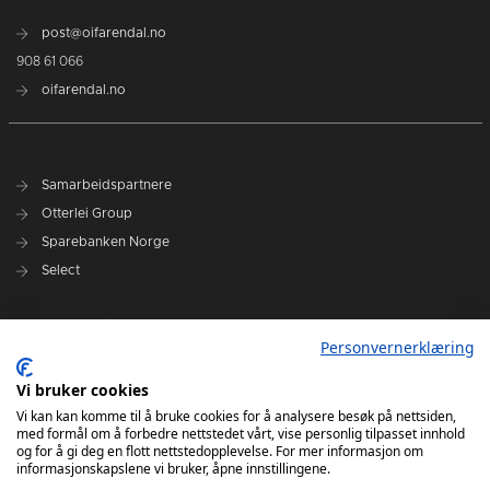
post@oifarendal.no
908 61 066
oifarendal.no
Samarbeidspartnere
Otterlei Group
Sparebanken Norge
Select
Nyhetsarkiv
Personvernerklæring
Terminliste
Spillerstall
Vi bruker cookies
Administrasjon
Vi kan kan komme til å bruke cookies for å analysere besøk på nettsiden,
med formål om å forbedre nettstedet vårt, vise personlig tilpasset innhold
Styret
og for å gi deg en flott nettstedopplevelse. For mer informasjon om
informasjonskapslene vi bruker, åpne innstillingene.