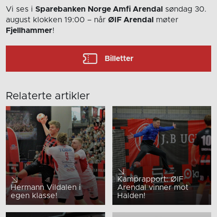
Vi ses i
Sparebanken Norge Amfi Arendal
søndag 30.
august
klokken 19:00
– når
ØIF Arendal
møter
Fjellhammer
!
Billetter
Relaterte artikler
Kamprapport: ØIF
Hermann Vildalen i
Arendal vinner mot
egen klasse!
Halden!