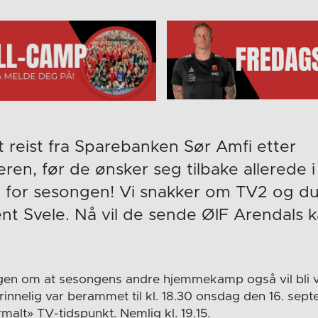
t reist fra Sparebanken Sør Amfi etter
en, før de ønsker seg tilbake allerede 
for sesongen! Vi snakker om TV2 og du
ent Svele. Nå vil de sende ØIF Arendals
gen om at sesongens andre hjemmekamp også vil bli v
nelig var berammet til kl. 18.30 onsdag den 16. septe
rmalt» TV-tidspunkt. Nemlig kl. 19.15.