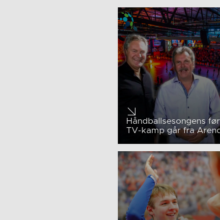
Håndballsesongens før
TV-kamp går fra Arend