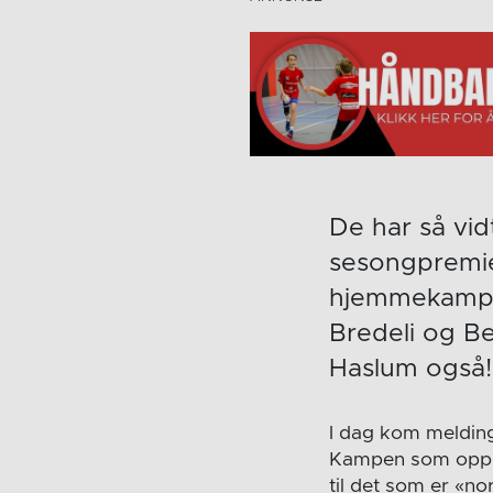
De har så vid
sesongpremier
hjemmekamp 
Bredeli og B
Haslum også!
I dag kom meldin
Kampen som opprin
til det som er «no