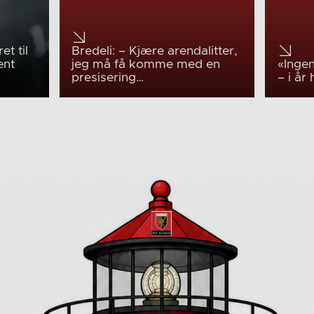
et til
Bredeli: – Kjære arendalitter,
ent
jeg må få komme med en
«Ingen
presisering…
– i år 