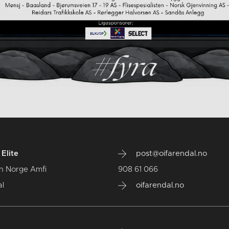
Elite
post@oifarendal.no
n Norge Amfi
908 61 066
l
oifarendal.no