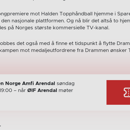
ongpremiere mot Halden Topphåndball hjemme i Spar
 den nasjonale plattformen. Og nå blir det altså to 
des på Norges største kommersielle TV-kanal.
 jobbes det også med å finne et tidspunkt å flytte Dra
kampen mot medaljeutfordrene fra Drammen ønsker T
n Norge Amfi Arendal
søndag
19:00
– når
ØIF Arendal
møter
r