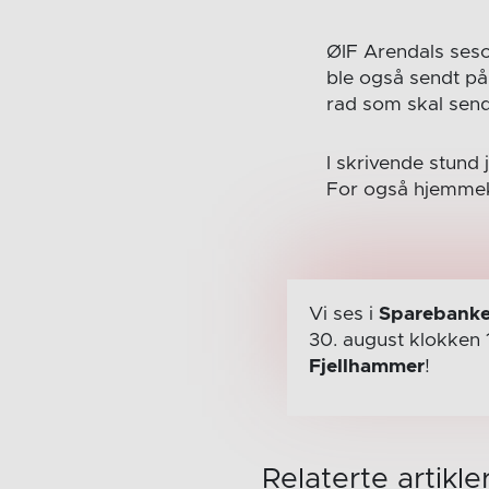
ØIF Arendals ses
ble også sendt på
rad som skal sen
I skrivende stund
For også hjemme
Vi ses i
Sparebanke
30. august
klokken 
Fjellhammer
!
Relaterte artikle