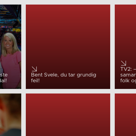
TV2: –
ste
Bent Svele, du tar grundig
samar
al!
feil!
folk o