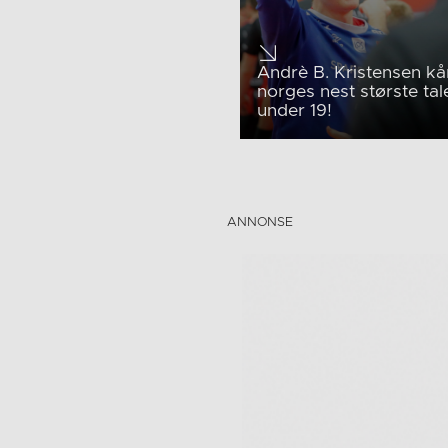
Andrè B. Kristensen kår
norges nest største tal
under 19!