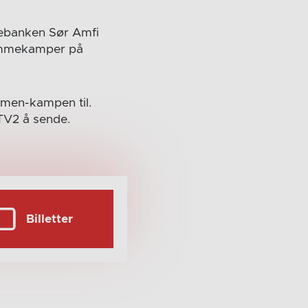
ebanken Sør Amfi
hjemmekamper på
mmen-kampen til.
V2 å sende.
Billetter