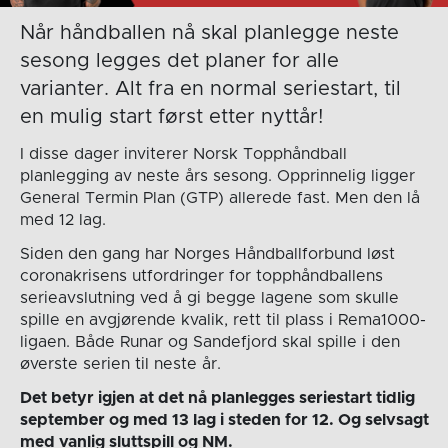
Når håndballen nå skal planlegge neste
sesong legges det planer for alle
varianter. Alt fra en normal seriestart, til
en mulig start først etter nyttår!
I disse dager inviterer Norsk Topphåndball
planlegging av neste års sesong. Opprinnelig ligger
General Termin Plan (GTP) allerede fast. Men den lå
med 12 lag.
Siden den gang har Norges Håndballforbund løst
coronakrisens utfordringer for topphåndballens
serieavslutning ved å gi begge lagene som skulle
spille en avgjørende kvalik, rett til plass i Rema1000-
ligaen. Både Runar og Sandefjord skal spille i den
øverste serien til neste år.
Det betyr igjen at det nå planlegges seriestart tidlig
september og med 13 lag i steden for 12. Og selvsagt
med vanlig sluttspill og NM.