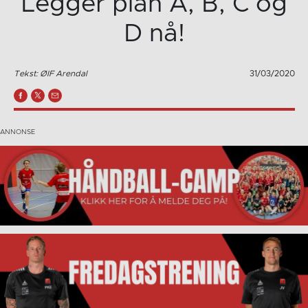
Legger plan A, B, C og
D nå!
Tekst: ØIF Arendal
31/03/2020