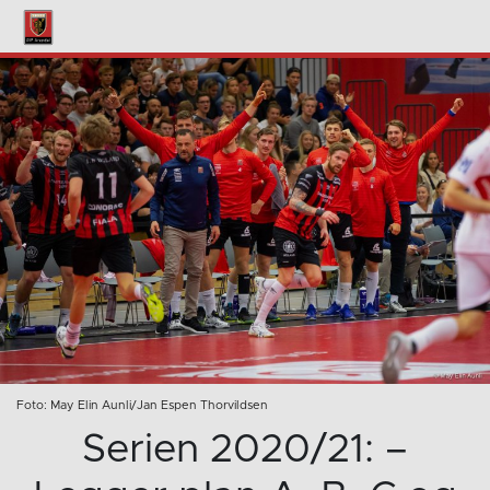
Foto: May Elin Aunli/Jan Espen Thorvildsen
Serien 2020/21: –