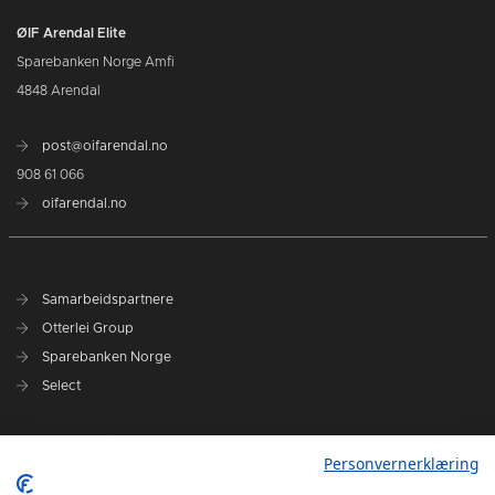
ØIF Arendal Elite
Sparebanken Norge Amfi
4848 Arendal
post@oifarendal.no
908 61 066
oifarendal.no
Samarbeidspartnere
Otterlei Group
Sparebanken Norge
Select
Nyhetsarkiv
Personvernerklæring
Terminliste