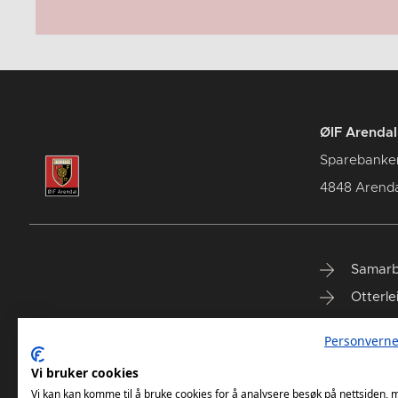
ØIF Arendal 
Sparebanke
4848 Arenda
Samarb
Otterle
Spareb
Personverne
Select
Vi bruker cookies
Vi kan kan komme til å bruke cookies for å analysere besøk på nettsiden,