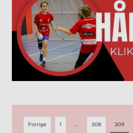
Innleggnavigasjon
Forrige
1
…
308
309