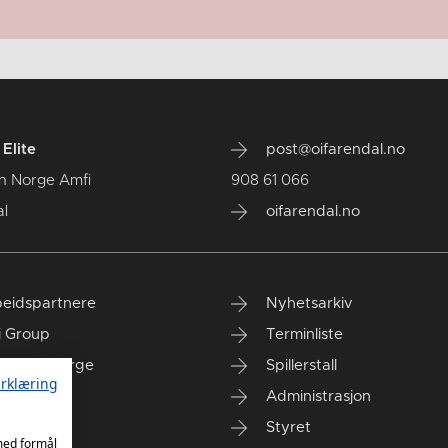
Elite
post@oifarendal.no
n Norge Amfi
908 61 066
l
oifarendal.no
eidspartnere
Nyhetsarkiv
i Group
Terminliste
anken Norge
Spillerstall
rklæring
Administrasjon
Styret
 med formål