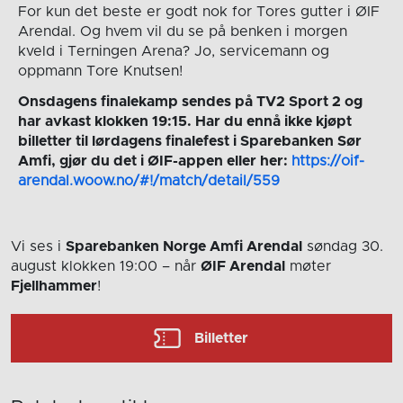
For kun det beste er godt nok for Tores gutter i ØIF
Arendal. Og hvem vil du se på benken i morgen
kveld i Terningen Arena? Jo, servicemann og
oppmann Tore Knutsen!
Onsdagens finalekamp sendes på TV2 Sport 2 og
har avkast klokken 19:15. Har du ennå ikke kjøpt
billetter til lørdagens finalefest i Sparebanken Sør
Amfi, gjør du det i ØIF-appen eller her:
https://oif-
arendal.woow.no/#!/match/detail/559
Vi ses i
Sparebanken Norge Amfi Arendal
søndag 30.
august
klokken 19:00
– når
ØIF Arendal
møter
Fjellhammer
!
Billetter