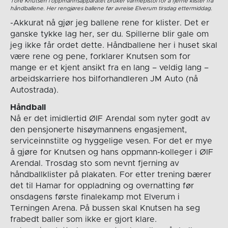
Tore Knutsen i oppmannsapparatet bruker varmepistol for å fjerne klister fra
håndballene. Her rengjøres ballene før avreise Elverum tirsdag ettermiddag.
-Akkurat nå gjør jeg ballene rene for klister. Det er
ganske tykke lag her, ser du. Spillerne blir gale om
jeg ikke får ordet dette. Håndballene her i huset skal
være rene og pene, forklarer Knutsen som for
mange er et kjent ansikt fra en lang – veldig lang –
arbeidskarriere hos bilforhandleren JM Auto (nå
Autostrada).
Håndball
Nå er det imidlertid ØIF Arendal som nyter godt av
den pensjonerte hisøymannens engasjement,
serviceinnstilte og hyggelige vesen. For det er mye
å gjøre for Knutsen og hans oppmann-kolleger i ØIF
Arendal. Trosdag sto som nevnt fjerning av
håndballklister på plakaten. For etter trening bærer
det til Hamar for oppladning og overnatting før
onsdagens første finalekamp mot Elverum i
Terningen Arena. På bussen skal Knutsen ha seg
frabedt baller som ikke er gjort klare.