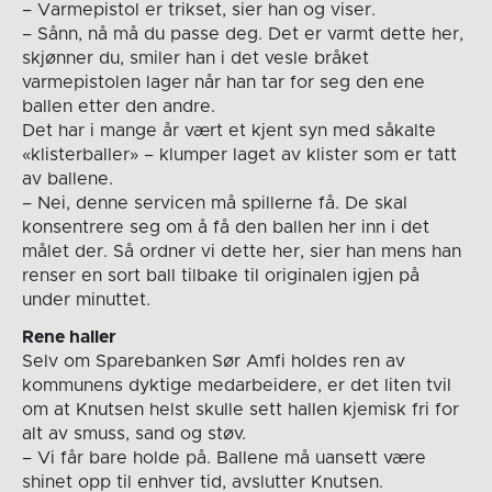
– Varmepistol er trikset, sier han og viser.
– Sånn, nå må du passe deg. Det er varmt dette her,
skjønner du, smiler han i det vesle bråket
varmepistolen lager når han tar for seg den ene
ballen etter den andre.
Det har i mange år vært et kjent syn med såkalte
«klisterballer» – klumper laget av klister som er tatt
av ballene.
– Nei, denne servicen må spillerne få. De skal
konsentrere seg om å få den ballen her inn i det
målet der. Så ordner vi dette her, sier han mens han
renser en sort ball tilbake til originalen igjen på
under minuttet.
Rene haller
Selv om Sparebanken Sør Amfi holdes ren av
kommunens dyktige medarbeidere, er det liten tvil
om at Knutsen helst skulle sett hallen kjemisk fri for
alt av smuss, sand og støv.
– Vi får bare holde på. Ballene må uansett være
shinet opp til enhver tid, avslutter Knutsen.