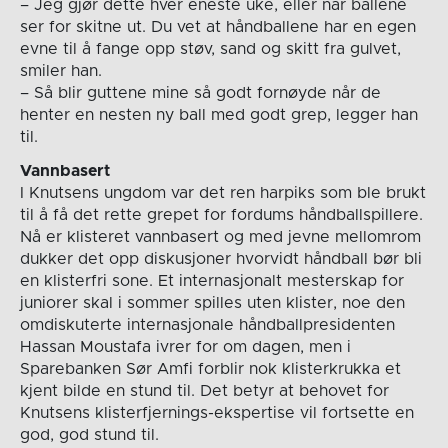
– Jeg gjør dette hver eneste uke, eller når ballene
ser for skitne ut. Du vet at håndballene har en egen
evne til å fange opp støv, sand og skitt fra gulvet,
smiler han.
– Så blir guttene mine så godt fornøyde når de
henter en nesten ny ball med godt grep, legger han
til.
Vannbasert
I Knutsens ungdom var det ren harpiks som ble brukt
til å få det rette grepet for fordums håndballspillere.
Nå er klisteret vannbasert og med jevne mellomrom
dukker det opp diskusjoner hvorvidt håndball bør bli
en klisterfri sone. Et internasjonalt mesterskap for
juniorer skal i sommer spilles uten klister, noe den
omdiskuterte internasjonale håndballpresidenten
Hassan Moustafa ivrer for om dagen, men i
Sparebanken Sør Amfi forblir nok klisterkrukka et
kjent bilde en stund til. Det betyr at behovet for
Knutsens klisterfjernings-ekspertise vil fortsette en
god, god stund til.