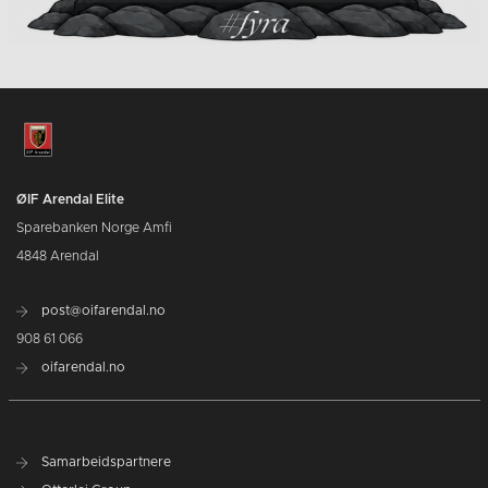
ØIF Arendal Elite
Sparebanken Norge Amfi
4848 Arendal
post@oifarendal.no
908 61 066
oifarendal.no
Samarbeidspartnere