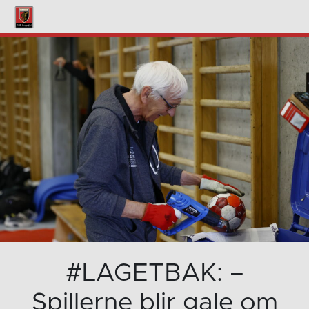
#LAGETBAK: –
Spillerne blir gale om