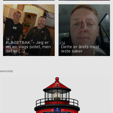
#LAGETBAK: – Jeg er
vel en slags potet, men
Dette er årets mest
det er [...]
leste saker