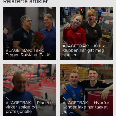
Relaterte artikler
#LAGETBAK: – Kult at
#LAGETBAK: Takk,
klubben har gitt meg
Trygve Røisland. Takk!
sjansen
#LAGETBAK: – Planene
#LAGETBAK: – Hvorfor
virker solide og
Sander ikke har takket
profesjonelle
ja, [...]