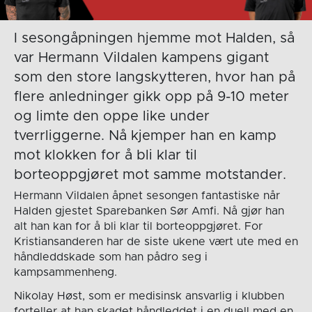
I sesongåpningen hjemme mot Halden, så
var Hermann Vildalen kampens gigant
som den store langskytteren, hvor han på
flere anledninger gikk opp på 9-10 meter
og limte den oppe like under
tverrliggerne. Nå kjemper han en kamp
mot klokken for å bli klar til
borteoppgjøret mot samme motstander.
Hermann Vildalen åpnet sesongen fantastiske når
Halden gjestet Sparebanken Sør Amfi. Nå gjør han
alt han kan for å bli klar til borteoppgjøret. For
Kristiansanderen har de siste ukene vært ute med en
håndleddskade som han pådro seg i
kampsammenheng.
Nikolay Høst, som er medisinsk ansvarlig i klubben
forteller at han skadet håndleddet i en duell med en