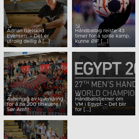
Adrian Gjeisklid
Håndballag reiste 43
Evensen: – Det er
timer for å spille kamp,
utrolig deilig å [...]
kunne ØIF [...]
Avhengig av lovendring
Håndballstjerner om
for å ha 200 tilskuere i
VM i Egypt: – Det blir
Sør Amfi!
for [...]