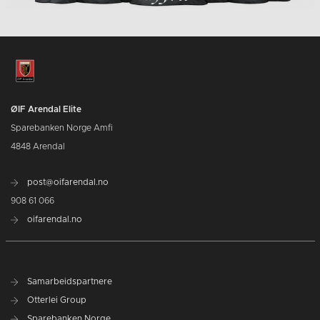
ØIF Arendal Elite
Sparebanken Norge Amfi
4848 Arendal
post@oifarendal.no
908 61 066
oifarendal.no
Samarbeidspartnere
Otterlei Group
Sparebanken Norge