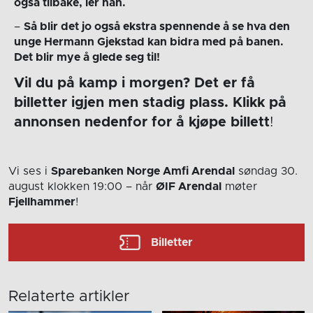
også tilbake, ler han.
–
Så blir det jo også ekstra spennende å se hva den
unge Hermann Gjekstad kan bidra med på banen.
Det blir mye å glede seg til!
Vil du på kamp i morgen? Det er få
billetter igjen men stadig plass. Klikk på
annonsen nedenfor for å kjøpe billett
!
Vi ses i
Sparebanken Norge Amfi Arendal
søndag 30.
august
klokken 19:00
– når
ØIF Arendal
møter
Fjellhammer
!
Billetter
Relaterte artikler