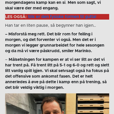
morgendagens kamp kan en si
.
Men som sagt, vi
skal være der med engang.
LES OGSÅ:
Slik er den fysiske formen til gutta!
Han tar en liten pause, så begynner han igjen…
– Misforstå meg rett. Det blir rom for feiling i
morgen, og det forventer vi også. Men det er i
morgen vi legger grunnarbeidet for hele sesongen
og da må vi være påskrudd, smiler Marinko.
–
Målsetningen for kampen er at vi ser litt av det vi
har trent på. Få trent litt på 5-1 og 6-0 og rett og slett
litt vanlig spill igjen. Vi skal selvsagt også ha fokus på
det offensive som ankomst fasen. Det er helt
annerledes å øve på dette i kamp enn på trening, så
det blir veldig viktig i morgen.