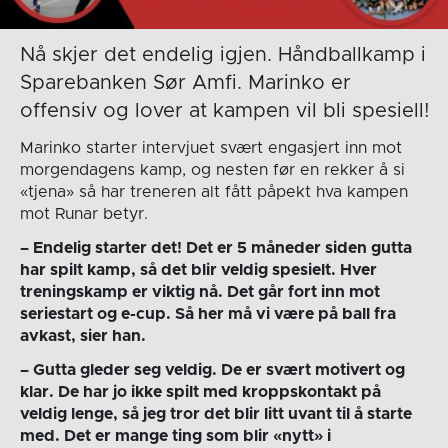
Nå skjer det endelig igjen. Håndballkamp i
Sparebanken Sør Amfi. Marinko er
offensiv og lover at kampen vil bli spesiell!
Marinko starter intervjuet svært engasjert inn mot
morgendagens kamp, og nesten før en rekker å si
«tjena» så har treneren alt fått påpekt hva kampen
mot Runar betyr.
– Endelig starter det! Det er 5 måneder siden gutta
har spilt kamp, så det blir veldig spesielt. Hver
treningskamp er viktig nå. Det går fort inn mot
seriestart og e-cup. Så her må vi være på ball fra
avkast, sier han.
– Gutta gleder seg veldig. De er svært motivert og
klar. De har jo ikke spilt med kroppskontakt på
veldig lenge, så jeg tror det blir litt uvant til å starte
med. Det er mange ting som blir «nytt» i