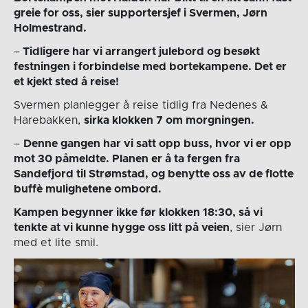
greie for oss, sier supportersjef i Svermen, Jørn
Holmestrand.
–
Tidligere har vi arrangert julebord og besøkt
festningen i forbindelse med bortekampene. Det er
et kjekt sted å reise!
Svermen planlegger å reise tidlig fra Nedenes &
Harebakken,
sirka klokken 7 om morgningen.
–
Denne gangen har vi satt opp buss, hvor vi er opp
mot 30 påmeldte. Planen er å ta fergen fra
Sandefjord til Strømstad, og benytte oss av de flotte
buffè mulighetene ombord.
Kampen begynner ikke før klokken 18:30, så vi
tenkte at vi kunne hygge oss litt på veien
, sier Jørn
med et lite smil.