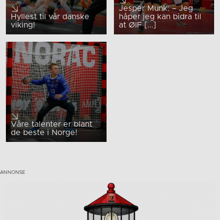
Jesper Munk: – Jeg
Hyllest til vår danske
håper jeg kan bidra til
viking!
at ØIF [...]
Våre talenter er blant
de beste i Norge!