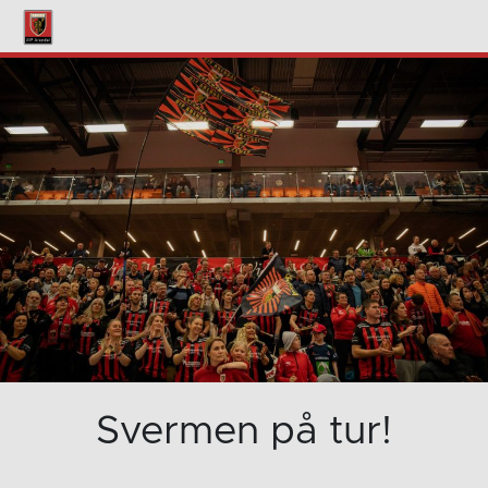
Svermen på tur!