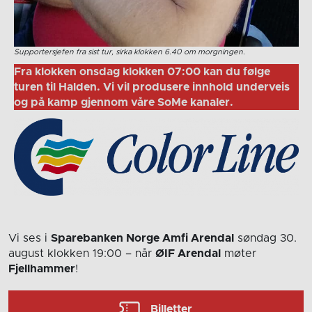
Supportersjefen fra sist tur, sirka klokken 6.40 om morgningen.
Fra klokken onsdag klokken 07:00 kan du følge
turen til Halden. Vi vil produsere innhold underveis
og på kamp gjennom våre SoMe kanaler.
Vi ses i
Sparebanken Norge Amfi Arendal
søndag 30.
august
klokken 19:00
– når
ØIF Arendal
møter
Fjellhammer
!
Billetter