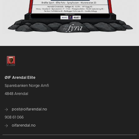
ØIF Arendal Elite
Sparebanken Norge Amfi
4848 Arendal
post@oifarendal.no
908 61 066
oifarendal.no