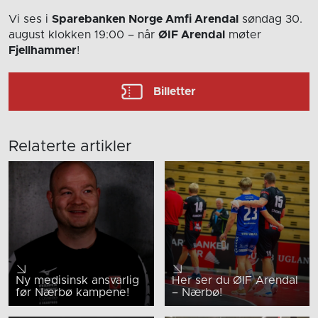
Vi ses i
Sparebanken Norge Amfi Arendal
søndag 30.
august
klokken 19:00
– når
ØIF Arendal
møter
Fjellhammer
!
Billetter
Relaterte artikler
Ny medisinsk ansvarlig
Her ser du ØIF Arendal
før Nærbø kampene!
– Nærbø!