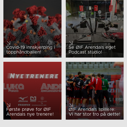
Covid-19 innskjerping i
Se ØIF Arendals eget
topphåndballen!
Podcast studio!
Første prøve for ØIF
ØIF Arendals spillere:
Arendals nye trenere!
Vi har stor tro på dette!