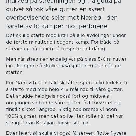
marked på streamingen og fra gutta på
gulvet så tok våre gutter en svært
overbevisende seier mot Nærbø i den
første av to kamper mot jærbuene!
Det skulle starte med krøll på alle avdelinger under
de første minuttene i dagens kamp. For både på
stream og på banen så fungerte det dårlig.
Men når streamen endelig var på plass 5-6 minutter
inn i kampen så skulle også gutta snu den dårlige
starten.
For Nærbø hadde faktisk fått seg en solid ledelse til
å starte med med hele 4-5 mål ned til våre gutter.
Det snudde heldigvis nokså fort og midtveis i
omgangen så hadde våre gutter låst forsvaret og
finstilt siktet i angrep. Riktig nok brente vi noen
100% sjanser, men det spilte liten rolle når det var
stengt foran Kristjian Jurisic sitt mål.
Etter hvert så skulle vi også få servert flotte flyvere