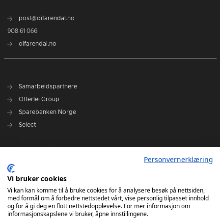
post@oifarendal.no
908 61 066
oifarendal.no
Samarbeidspartnere
Otterlei Group
Sparebanken Norge
Select
Nyhetsarkiv
Personvernerklæring
Terminliste
Spillerstall
Vi bruker cookies
Administrasjon
Vi kan kan komme til å bruke cookies for å analysere besøk på nettsiden,
med formål om å forbedre nettstedet vårt, vise personlig tilpasset innhold
Styret
og for å gi deg en flott nettstedopplevelse. For mer informasjon om
informasjonskapslene vi bruker, åpne innstillingene.