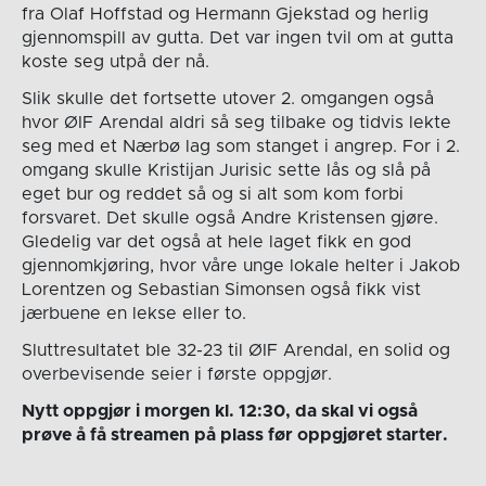
fra Olaf Hoffstad og Hermann Gjekstad og herlig
gjennomspill av gutta. Det var ingen tvil om at gutta
koste seg utpå der nå.
Slik skulle det fortsette utover 2. omgangen også
hvor ØIF Arendal aldri så seg tilbake og tidvis lekte
seg med et Nærbø lag som stanget i angrep. For i 2.
omgang skulle Kristijan Jurisic sette lås og slå på
eget bur og reddet så og si alt som kom forbi
forsvaret. Det skulle også Andre Kristensen gjøre.
Gledelig var det også at hele laget fikk en god
gjennomkjøring, hvor våre unge lokale helter i Jakob
Lorentzen og Sebastian Simonsen også fikk vist
jærbuene en lekse eller to.
Sluttresultatet ble 32-23 til ØIF Arendal, en solid og
overbevisende seier i første oppgjør.
Nytt oppgjør i morgen kl. 12:30, da skal vi også
prøve å få streamen på plass før oppgjøret starter.