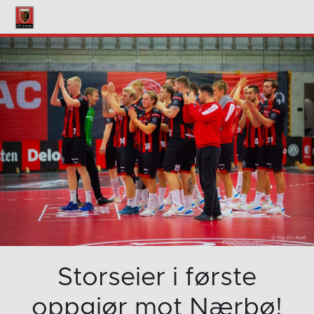
Storseier i første
oppgjør mot Nærbø!