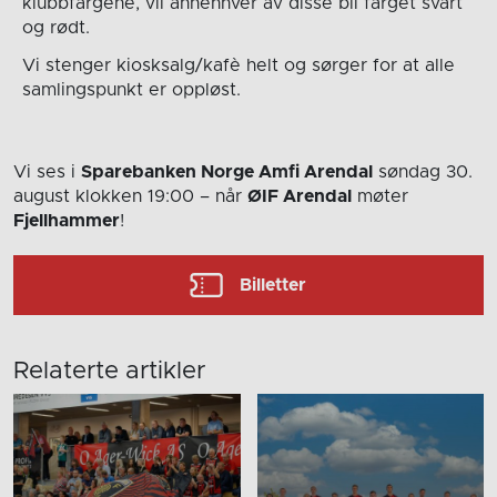
klubbfargene, vil annenhver av disse bli farget svart
og rødt.
Vi stenger kiosksalg/kafè helt og sørger for at alle
samlingspunkt er oppløst.
Vi ses i
Sparebanken Norge Amfi Arendal
søndag 30.
august
klokken 19:00
– når
ØIF Arendal
møter
Fjellhammer
!
Billetter
Relaterte artikler