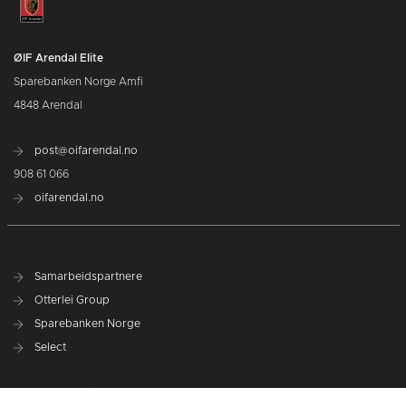
ØIF Arendal Elite
Sparebanken Norge Amfi
4848 Arendal
post@oifarendal.no
908 61 066
oifarendal.no
Samarbeidspartnere
Otterlei Group
Sparebanken Norge
Select
Nyhetsarkiv