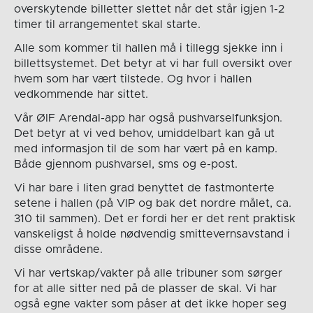
overskytende billetter slettet når det står igjen 1-2
timer til arrangementet skal starte.
Alle som kommer til hallen må i tillegg sjekke inn i
billettsystemet. Det betyr at vi har full oversikt over
hvem som har vært tilstede. Og hvor i hallen
vedkommende har sittet.
Vår ØIF Arendal-app har også pushvarselfunksjon.
Det betyr at vi ved behov, umiddelbart kan gå ut
med informasjon til de som har vært på en kamp.
Både gjennom pushvarsel, sms og e-post.
Vi har bare i liten grad benyttet de fastmonterte
setene i hallen (på VIP og bak det nordre målet, ca.
310 til sammen). Det er fordi her er det rent praktisk
vanskeligst å holde nødvendig smittevernsavstand i
disse områdene.
Vi har vertskap/vakter på alle tribuner som sørger
for at alle sitter ned på de plasser de skal. Vi har
også egne vakter som påser at det ikke hoper seg