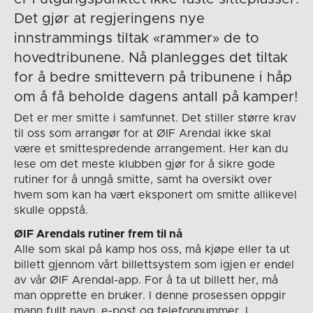
Det gjør at regjeringens nye
innstrammings tiltak «rammer» de to
hovedtribunene. Nå planlegges det tiltak
for å bedre smittevern på tribunene i håp
om å få beholde dagens antall på kamper!
Det er mer smitte i samfunnet. Det stiller større krav
til oss som arrangør for at ØIF Arendal ikke skal
være et smittespredende arrangement. Her kan du
lese om det meste klubben gjør for å sikre gode
rutiner for å unngå smitte, samt ha oversikt over
hvem som kan ha vært eksponert om smitte allikevel
skulle oppstå.
ØIF Arendals rutiner frem til nå
Alle som skal på kamp hos oss, må kjøpe eller ta ut
billett gjennom vårt billettsystem som igjen er endel
av vår ØIF Arendal-app. For å ta ut billett her, må
man opprette en bruker. I denne prosessen oppgir
mann fullt navn, e-post og telefonnummer. I