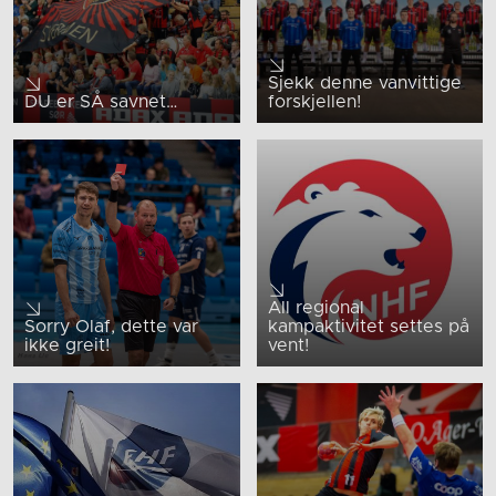
Sjekk denne vanvittige
DU er SÅ savnet…
forskjellen!
All regional
Sorry Olaf, dette var
kampaktivitet settes på
ikke greit!
vent!