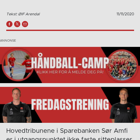
Tekst: ØIF Arendal
11/11/2020
Hovedtribunene i Sparebanken Sør Amfi
er i utgangspunktet ikke faste sitteplasser.