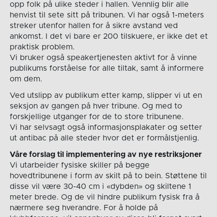
opp folk på ulike steder i hallen. Vennlig blir alle
henvist til sete sitt på tribunen. Vi har også 1-meters
streker utenfor hallen for å sikre avstand ved
ankomst. I det vi bare er 200 tilskuere, er ikke det et
praktisk problem.
Vi bruker også speakertjenesten aktivt for å vinne
publikums forståelse for alle tiltak, samt å informere
om dem.
Ved utslipp av publikum etter kamp, slipper vi ut en
seksjon av gangen på hver tribune. Og med to
forskjellige utganger for de to store tribunene.
Vi har selvsagt også informasjonsplakater og setter
ut antibac på alle steder hvor det er formålstjenlig.
Våre forslag til implementering av nye restriksjoner
Vi utarbeider fysiske skiller på begge
hovedtribunene i form av skilt på to bein. Støttene til
disse vil være 30-40 cm i «dybden» og skiltene 1
meter brede. Og de vil hindre publikum fysisk fra å
nærmere seg hverandre. For å holde på