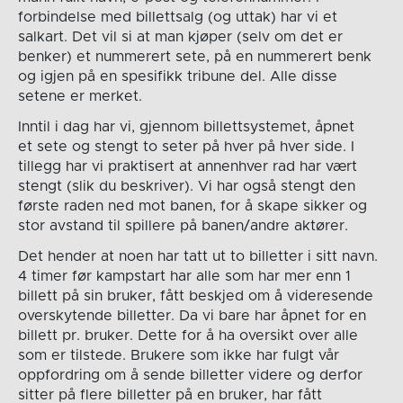
forbindelse med billettsalg (og uttak) har vi et
salkart. Det vil si at man kjøper (selv om det er
benker) et nummerert sete, på en nummerert benk
og igjen på en spesifikk tribune del. Alle disse
setene er merket.
Inntil i dag har vi, gjennom billettsystemet, åpnet
et sete og stengt to seter på hver på hver side. I
tillegg har vi praktisert at annenhver rad har vært
stengt (slik du beskriver). Vi har også stengt den
første raden ned mot banen, for å skape sikker og
stor avstand til spillere på banen/andre aktører.
Det hender at noen har tatt ut to billetter i sitt navn.
4 timer før kampstart har alle som har mer enn 1
billett på sin bruker, fått beskjed om å videresende
overskytende billetter. Da vi bare har åpnet for en
billett pr. bruker. Dette for å ha oversikt over alle
som er tilstede. Brukere som ikke har fulgt vår
oppfordring om å sende billetter videre og derfor
sitter på flere billetter på en bruker, har fått