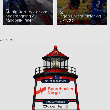
Stadig flere rykter om
nedstengning av
Ingen EM for junior og
håndball-ligaer
U-gutta!