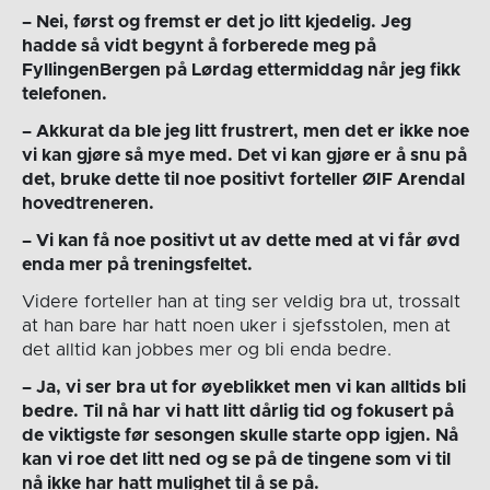
– Nei, først og fremst er det jo litt kjedelig. Jeg
hadde så vidt begynt å forberede meg på
FyllingenBergen på Lørdag ettermiddag når jeg fikk
telefonen.
– Akkurat da ble jeg litt frustrert, men det er ikke noe
vi kan gjøre så mye med. Det vi kan gjøre er å snu på
det, bruke dette til noe positivt
forteller ØIF Arendal
hovedtreneren.
– Vi kan få noe positivt ut av dette med at vi får øvd
enda mer på treningsfeltet.
Videre forteller han at ting ser veldig bra ut, trossalt
at han bare har hatt noen uker i sjefsstolen, men at
det alltid kan jobbes mer og bli enda bedre.
– Ja, vi ser bra ut for øyeblikket men vi kan alltids bli
bedre. Til nå har vi hatt litt dårlig tid og fokusert på
de viktigste før sesongen skulle starte opp igjen. Nå
kan vi roe det litt ned og se på de tingene som vi til
nå ikke har hatt mulighet til å se på.