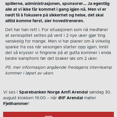
spillerne, administrasjonen, sponsorer… Ja egentlig
alle at vi ikke får kommet i gang igjen nå. Men vi er
nødt til å fokusere på sikkerhet og helse, det skal
alltid komme først, sier hovedtreneren.
Det har han rett i. For situasjonen som nå medfører
at seriespillet settes på vent i 2 nye uker gjør ting
vanskelig for mange. Men vi har planer om å virkelig
sparke fra oss når sesongen starter opp igjen. Inntil
det så krysser vi fingrene på at gutta kommer i enda
bedre kampform før det braker løs om 2 uker.
PS. mer informasjon angående fredagens internkamp
kommer i løpet av uken.
Vi ses i
Sparebanken Norge Amfi Arendal
søndag 30.
august
klokken 19:00
– når
ØIF Arendal
møter
Fjellhammer
!