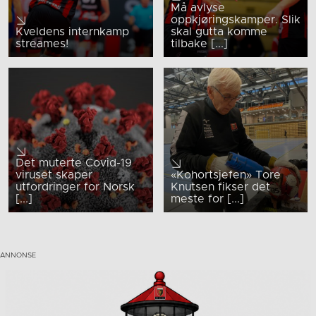
Må avlyse
oppkjøringskamper. Slik
Kveldens internkamp
skal gutta komme
streames!
tilbake [...]
Det muterte Covid-19
viruset skaper
«Kohortsjefen» Tore
utfordringer for Norsk
Knutsen fikser det
[...]
meste for [...]