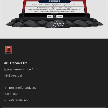
ØIF Arendal Elite
Sparebanken Norge Amfi
4848 Arendal
post@oifarendal.no
908 61 066
oifarendal.no