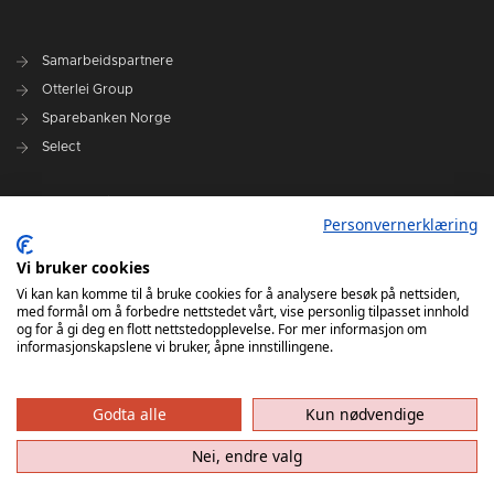
Samarbeidspartnere
Otterlei Group
Sparebanken Norge
Select
Nyhetsarkiv
Personvernerklæring
Terminliste
Spillerstall
Vi bruker cookies
Administrasjon
Vi kan kan komme til å bruke cookies for å analysere besøk på nettsiden,
med formål om å forbedre nettstedet vårt, vise personlig tilpasset innhold
Styret
og for å gi deg en flott nettstedopplevelse. For mer informasjon om
informasjonskapslene vi bruker, åpne innstillingene.
Godta alle
Kun nødvendige
Nei, endre valg