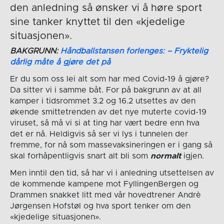
den anledning så ønsker vi å høre sport
sine tanker knyttet til den «kjedelige
situasjonen».
BAKGRUNN:
Håndballstansen forlenges: – Fryktelig
dårlig måte å gjøre det på
Er du som oss lei alt som har med Covid-19 å gjøre?
Da sitter vi i samme båt. For på bakgrunn av at all
kamper i tidsrommet 3.2 og 16.2 utsettes av den
økende smittetrenden av det nye muterte covid-19
viruset, så må vi si at ting har vært bedre enn hva
det er nå. Heldigvis så ser vi lys i tunnelen der
fremme, for nå som massevaksineringen er i gang så
skal forhåpentligvis snart alt bli som
normalt
igjen.
Men inntil den tid, så har vi i anledning utsettelsen av
de kommende kampene mot FyllingenBergen og
Drammen snakket litt med vår hovedtrener Andrè
Jørgensen Hofstøl og hva sport tenker om den
«kjedelige situasjonen».