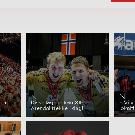
r
 om
Disse lagene kan ØIF
– Vi v
Arendal trekke i dag!
lokalt!