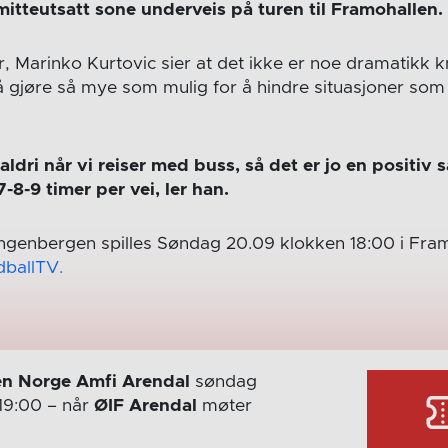
mitteutsatt sone
underveis på turen til Framohallen.
, Marinko Kurtovic sier at det ikke er noe dramatikk kny
å gjøre så mye som mulig for å hindre situasjoner som k
aldri når vi reiser med buss, så det er jo en positiv s
-8-9 timer per vei, ler han.
ngenbergen spilles Søndag 20.09 klokken 18:00 i Fra
ballTV.
n Norge Amfi Arendal
søndag
19:00
– når
ØIF Arendal
møter