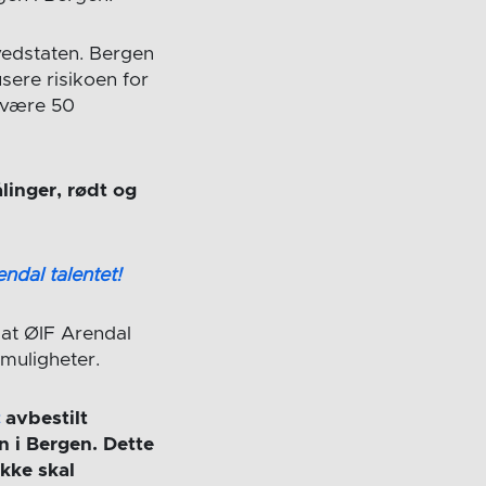
hovedstaten. Bergen
usere risikoen for
t være 50
ålinger, rødt og
ndal talentet!
 at ØIF Arendal
tmuligheter.
c
avbestilt
n i Bergen. Dette
ikke skal