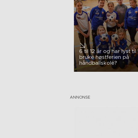
6 til 12 år og har lyst til
bruke høstferien på
håndballskole?