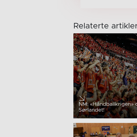
Relaterte artikle
NM: «Håndballkrigen»
Sørlandet!