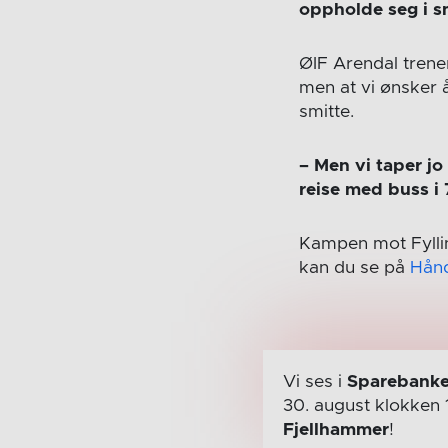
oppholde seg i s
ØIF Arendal trener
men at vi ønsker 
smitte.
– Men vi taper jo 
reise med buss i 7
Kampen mot Fylli
kan du se på
Hånd
Vi ses i
Sparebanke
30. august
klokken 
Fjellhammer
!