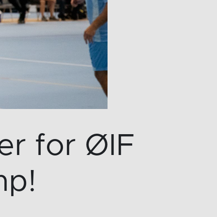
er for ØIF
mp!