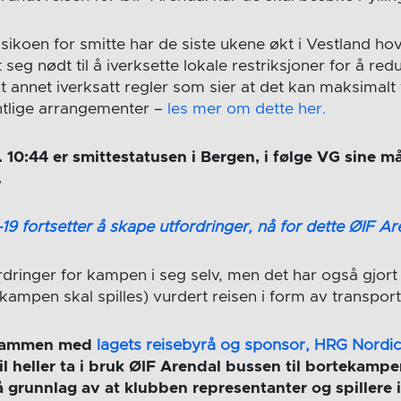
at risikoen for smitte har de siste ukene økt i Vestland 
eg nødt til å iverksette lokale restriksjoner for å red
nt annet iverksatt regler som sier at det kan maksimal
ntlige arrangementer –
les mer om dette her.
. 10:44 er smittestatusen i Bergen, i følge VG sine m
.
19 fortsetter å skape utfordringer, nå for dette ØIF Are
rdringer for kampen i seg selv, men det har også gjort
 kampen skal spilles) vurdert reisen i form av transpor
 sammen med
lagets reisebyrå og sponsor, HRG Nordi
vil heller ta i bruk ØIF Arendal bussen til bortekampe
på grunnlag av at klubben representanter og spillere 