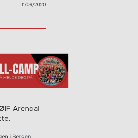
11/09/2020
 ØIF Arendal
tte.
gen i Bergen.