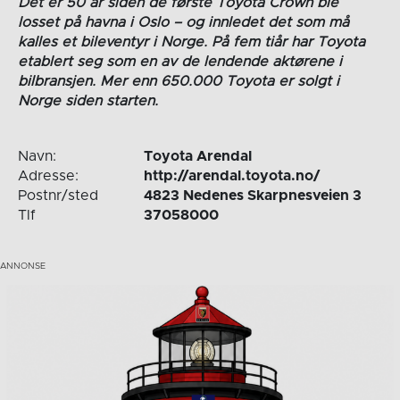
Det er 50 år siden de første Toyota Crown ble
losset på havna i Oslo – og innledet det som må
kalles et bileventyr i Norge. På fem tiår har Toyota
etablert seg som en av de lendende aktørene i
bilbransjen. Mer enn 650.000 Toyota er solgt i
Norge siden starten.
Navn:
Toyota Arendal
Adresse:
http://arendal.toyota.no/
Postnr/sted
4823 Nedenes Skarpnesveien 3
Tlf
37058000