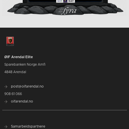
ØIF Arendal Elite
Sparebanken Norge Amfi
4848 Arendal
post@oifarendal.no
908 61 066
oifarendal.no
Samarbeidspartnere