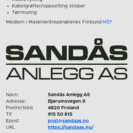
Kabelgrøfter/oppsetting stolper
Tørrmuring
Medlem i Maskinentrepenørenes Forbund:
MEF
Navn:
Sandås Anlegg AS
Adresse:
Bjørumsvegen 9
Postnr/sted
4820 Froland
Tlf
915 50 815
Epost
post@sandaas.no
URL
https://sandaas.no/