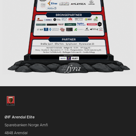
ØIF Arendal Elite
Sparebanken Norge Amfi
4848 Arendal