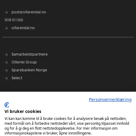
post@oifarendal.no
908 61 066
oifarendal.no
Samarbeidspartnere
Otterlei Group
Sparebanken Norge
Select
Nyhetsarkiv
Personvernerklæring
Terminliste
Spillerstall
Vi bruker cookies
Administrasjon
Vi kan kan komme til å bruke cookies for å analysere besøk på nettsiden,
med formål om å forbedre nettstedet vårt, vise personlig tilpasset innhold
Styret
og for å gi deg en flott nettstedopplevelse. For mer informasjon om
informasjonskapslene vi bruker, åpne innstillingene.