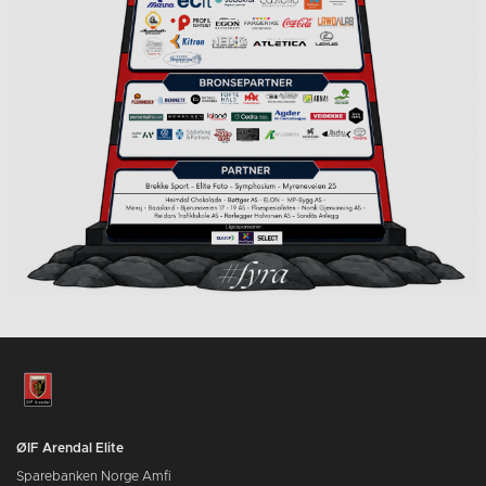
ØIF Arendal Elite
Sparebanken Norge Amfi