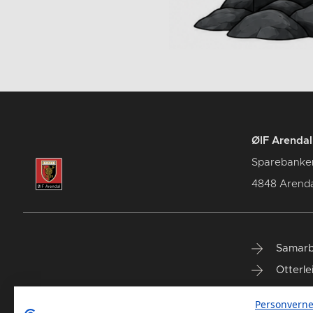
ØIF Arendal 
Sparebanke
4848 Arenda
Samarb
Otterle
Spareb
Personverne