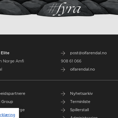
Elite
post@oifarendal.no
n Norge Amfi
908 61 066
l
oifarendal.no
eidspartnere
Nyhetsarkiv
i Group
Terminliste
anken Norge
Spillerstall
rklæring