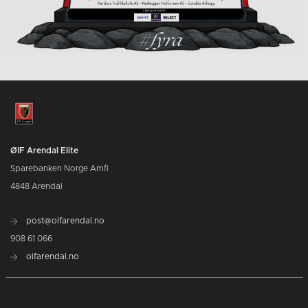
ØIF Arendal Elite
Sparebanken Norge Amfi
4848 Arendal
post@oifarendal.no
908 61 066
oifarendal.no