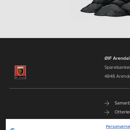
ØIF Arendal 
Sparebanke
4848 Arenda
Samarb
Otterle
Spareb
Personverne