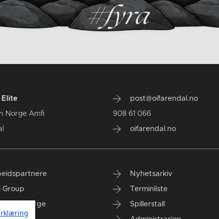
Elite
post@oifarendal.no
n Norge Amfi
908 61 066
l
oifarendal.no
eidspartnere
Nyhetsarkiv
i Group
Terminliste
anken Norge
Spillerstall
rklæring