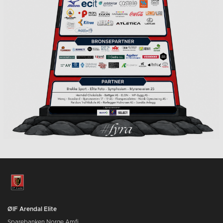
ØIF Arendal Elite
Sparebanken Norge Amfi