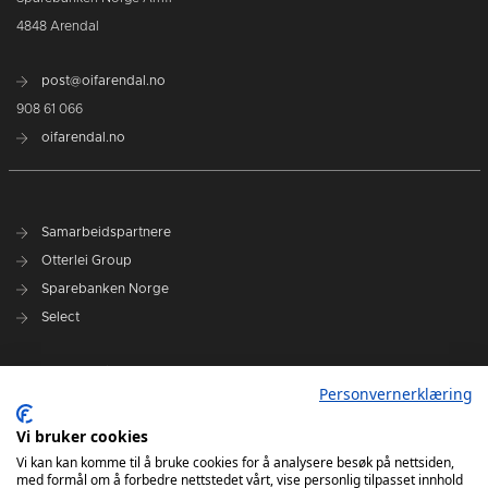
4848 Arendal
post@oifarendal.no
908 61 066
oifarendal.no
Samarbeidspartnere
Otterlei Group
Sparebanken Norge
Select
Nyhetsarkiv
Personvernerklæring
Terminliste
Spillerstall
Vi bruker cookies
Administrasjon
Vi kan kan komme til å bruke cookies for å analysere besøk på nettsiden,
med formål om å forbedre nettstedet vårt, vise personlig tilpasset innhold
Styret