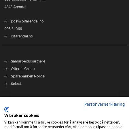
4848 Arendal
post@oifarendal.no
908 61 066
oifarendal.no
Samarbeidspartnere
Otterlei Group
Sparebanken Norge
Select
Nyhetsarkiv
Personvernerklæring
Terminliste
Spillerstall
Vi bruker cookies
Administrasjon
Vi kan kan komme til å bruke cookies for å analysere besøk på nettsiden,
med formål om å forbedre nettstedet vårt, vise personlig tilpasset innhold
Styret