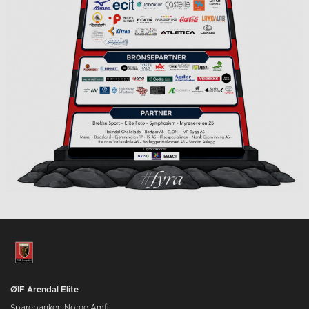
ØIF Arendal Elite
Sparebanken Norge Amfi