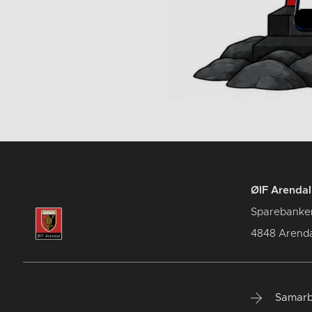
ØIF Arendal 
Sparebanke
4848 Arenda
Samarb