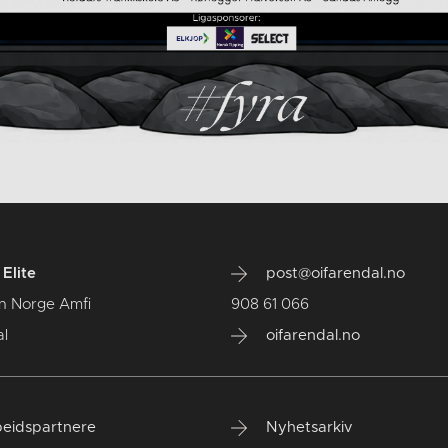
Elite
post@oifarendal.no
n Norge Amfi
908 61 066
l
oifarendal.no
eidspartnere
Nyhetsarkiv