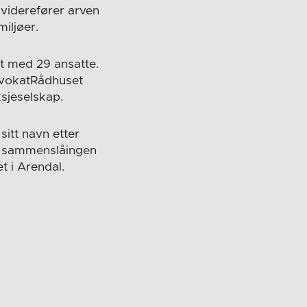
 viderefører arven
iljøer.
t med 29 ansatte.
AdvokatRådhuset
sjeselskap.
sitt navn etter
il sammenslåingen
t i Arendal.