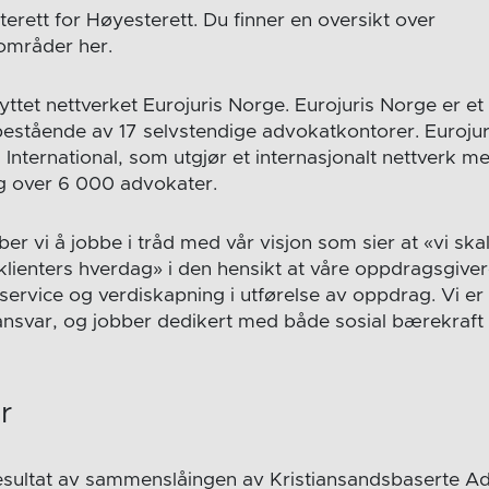
erett for Høyesterett. Du finner en oversikt over
områder her.
nyttet nettverket Eurojuris Norge. Eurojuris Norge er et
estående av 17 selvstendige advokatkontorer. Eurojur
is International, som utgjør et internasjonalt nettverk m
g over 6 000 advokater.
eber vi å jobbe i tråd med vår visjon som sier at «vi ska
klienters hverdag» i den hensikt at våre oppdragsgiver
 service og verdiskapning i utførelse av oppdrag. Vi er
nsvar, og jobber dedikert med både sosial bærekraft 
r
resultat av sammenslåingen av Kristiansandsbaserte A