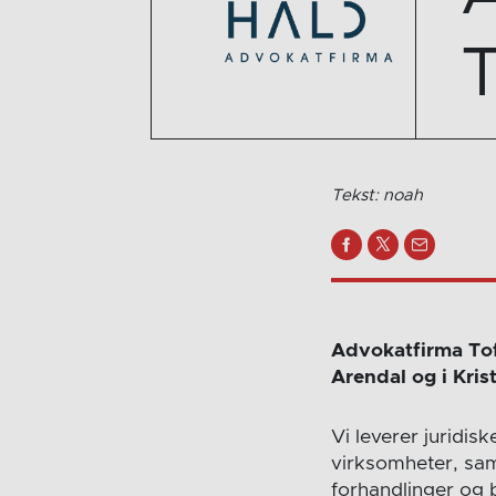
Tekst: noah
Advokatfirma Tof
Arendal og i Kris
Vi leverer juridis
virksomheter, sam
forhandlinger og b