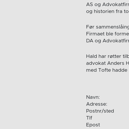
AS og Advokatfirm
og historien fra t
Før sammenslåinge
Firmaet ble forme
DA og Advokatfirm
Hald har røtter til
advokat Anders Ha
med Tofte hadde Ha
Navn:
Adresse:
Postnr/sted
Tlf
Epost