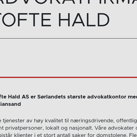
TOFTE HALD
te Hald AS er Sørlandets største advokatkontor med 
tiansand
ke tjenester av høy kvalitet til næringsdrivende, offent
t privatpersoner, lokalt og nasjonalt. Våre advokater d
istår klienter i et stort antall saker for domstolene. Fl