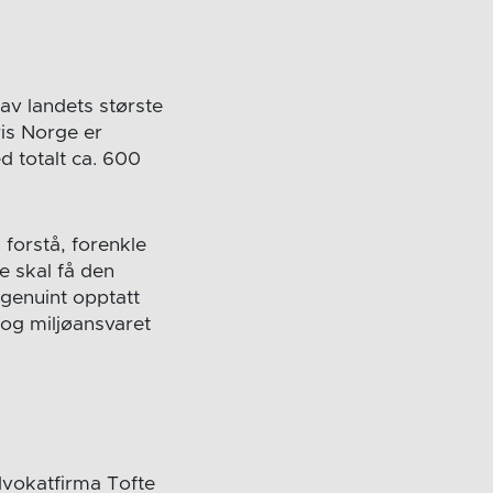
 av landets største
is Norge er
ed totalt ca. 600
l forstå, forenkle
e skal få den
 genuint opptatt
og miljøansvaret
dvokatfirma Tofte