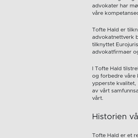
advokater har møt
våre kompetanse
Tofte Hald er tilk
advokatnettverk b
tilknyttet Eurojur
advokatfirmaer o
I Tofte Hald tilstr
og forbedre våre 
ypperste kvalitet,
av vårt samfunnsa
vårt.
Historien vå
Tofte Hald er et 