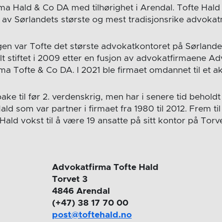
a Hald & Co DA med tilhørighet i Arendal. Tofte Hald
o av Sørlandets største og mest tradisjonsrike advokatm
n var Tofte det største advokatkontoret på Sørlande
lt stiftet i 2009 etter en fusjon av advokatfirmaene 
a Tofte & Co DA. I 2021 ble firmaet omdannet til et ak
bake til før 2. verdenskrig, men har i senere tid beholdt 
ld som var partner i firmaet fra 1980 til 2012. Frem t
ld vokst til å være 19 ansatte på sitt kontor på Torve
Advokatfirma Tofte Hald
Torvet 3
4846 Arendal
(+47) 38 17 70 00
post@toftehald.no