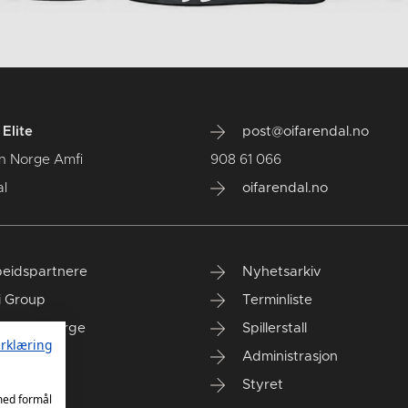
Elite
post@oifarendal.no
n Norge Amfi
908 61 066
l
oifarendal.no
eidspartnere
Nyhetsarkiv
i Group
Terminliste
anken Norge
Spillerstall
rklæring
Administrasjon
Styret
 med formål