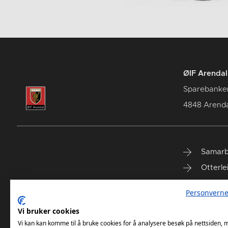
ØIF Arendal 
Sparebanke
4848 Arenda
Samarb
Otterle
Spareb
Personverne
Select
Vi bruker cookies
Vi kan kan komme til å bruke cookies for å analysere besøk på nettsiden,