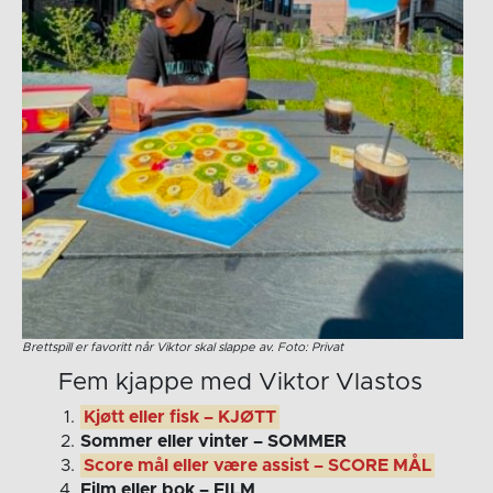
Brettspill er favoritt når Viktor skal slappe av. Foto: Privat
Fem kjappe med Viktor Vlastos
Kjøtt eller fisk – KJØTT
Sommer eller vinter – SOMMER
Score mål eller være assist – SCORE MÅL
Film eller bok – FILM