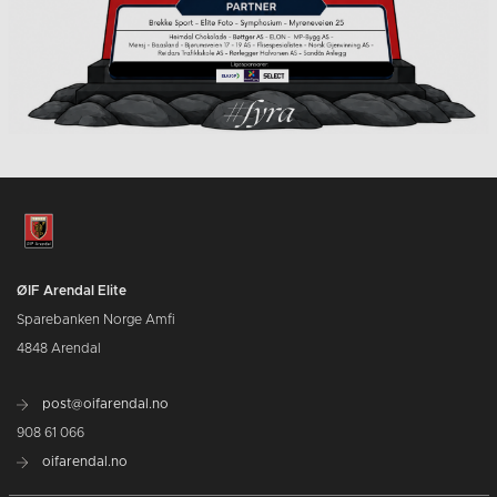
ØIF Arendal Elite
Sparebanken Norge Amfi
4848 Arendal
post@oifarendal.no
908 61 066
oifarendal.no