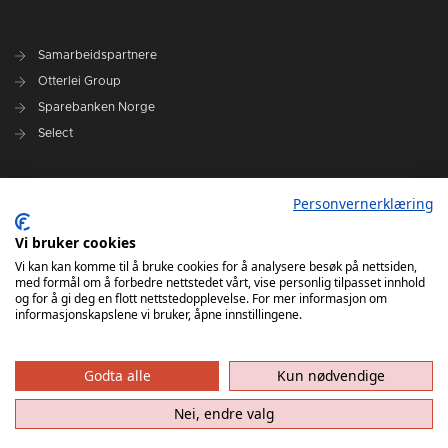
Samarbeidspartnere
Otterlei Group
Sparebanken Norge
Select
Nyhetsarkiv
Personvernerklæring
Terminliste
Spillerstall
Vi bruker cookies
Administrasjon
Vi kan kan komme til å bruke cookies for å analysere besøk på nettsiden,
med formål om å forbedre nettstedet vårt, vise personlig tilpasset innhold
Styret
og for å gi deg en flott nettstedopplevelse. For mer informasjon om
informasjonskapslene vi bruker, åpne innstillingene.
Godta alle
Kun nødvendige
Nei, endre valg