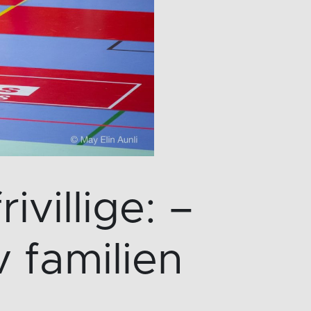
ivillige: –
v familien