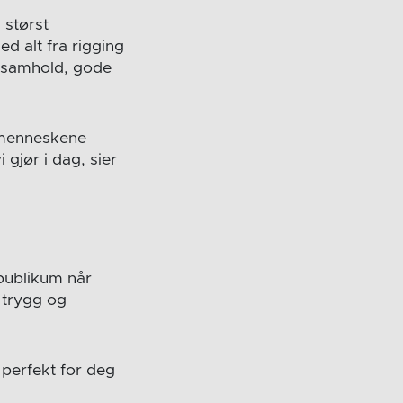
 størst
d alt fra rigging
kt samhold, gode
e menneskene
gjør i dag, sier
 publikum når
n trygg og
 perfekt for deg