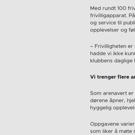
Med rundt 100 friv
frivilligapparat.
og service til pub
opplevelser og føl
– Frivilligheten e
hadde vi ikke kun
klubbens daglige 
Vi trenger flere 
Som arenavert er 
dørene åpner, hjelp
hyggelig opplevels
Oppgavene variere
som liker å møte 