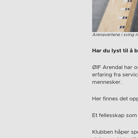
Arenavertene i sving 
Har du lyst til å
ØIF Arendal har og
erfaring fra servi
mennesker.
Her finnes det op
Et fellesskap som
Klubben håper spe