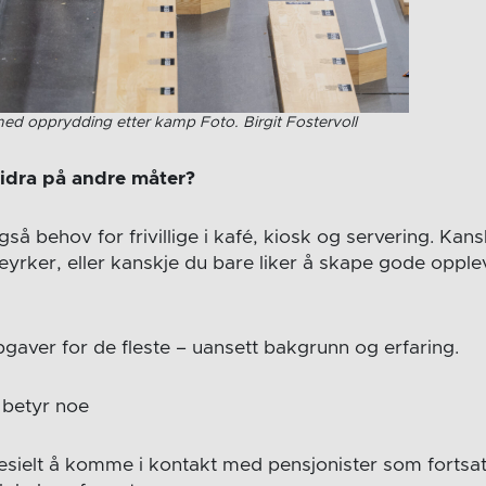
med opprydding etter kamp Foto. Birgit Fostervoll
 bidra på andre måter?
så behov for frivillige i kafé, kiosk og servering. Kans
ceyrker, eller kanskje du bare liker å skape gode opple
pgaver for de fleste – uansett bakgrunn og erfaring.
 betyr noe
sielt å komme i kontakt med pensjonister som fortsa