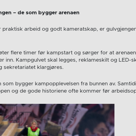
engen – de som bygger arenaen
 praktisk arbeid og godt kameratskap, er gulvgjengen
er flere timer før kampstart og sørger for at arenaen 
 inn. Kampgulvet skal legges, reklameskilt og LED-s
 sekretariatet klargjøres.
n som bygger kampopplevelsen fra bunnen av. Samtidig
oppen og de gode historiene ofte kommer før arbeidso