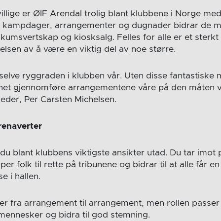
illige er ØIF Arendal trolig blant klubbene i Norge med
 På kampdager, arrangementer og dugnader bidrar de me
likumsvertskap og kiosksalg. Felles for alle er et ster
elsen av å være en viktig del av noe større.
r selve ryggraden i klubben vår. Uten disse fantastisk
net gjennomføre arrangementene våre på den måten vi 
leder, Per Carsten Michelsen.
arenaverter
du blant klubbens viktigste ansikter utad. Du tar imot
er folk til rette på tribunene og bidrar til at alle får e
e i hallen.
r fra arrangement til arrangement, men rollen passer
mennesker og bidra til god stemning.