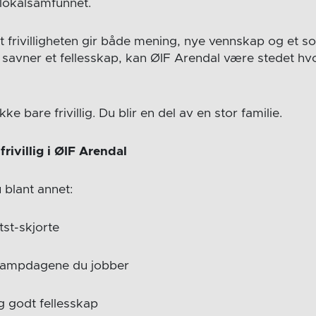
l lokalsamfunnet.
frivilligheten gir både mening, nye vennskap og et sos
r savner et fellesskap, kan ØIF Arendal være stedet hv
kke bare frivillig. Du blir en del av en stor familie.
rivillig i ØIF Arendal
u blant annet:
st-skjorte
kampdagene du jobber
g godt fellesskap