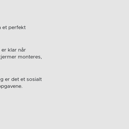
 et perfekt
er klar når
kjermer monteres,
 er det et sosialt
ppgavene.