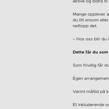
aktive og bidra ti
Mange opplever at 
du litt ensom elle
nettopp det.
– Hos oss blir du i
Dette får du som f
Som frivillig får d
Egen arrangement
Varmt måltid på 
Et inkluderende o