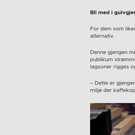
Bli med i gulvgj
For dem som liker
alternativ.
Denne gjengen møt
publikum strømmer
lagsoner rigges og
– Dette er gjenge
miljø der kaffek