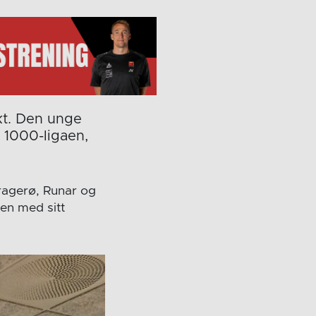
kt. Den unge
 1000-ligaen,
ragerø, Runar og
nen med sitt