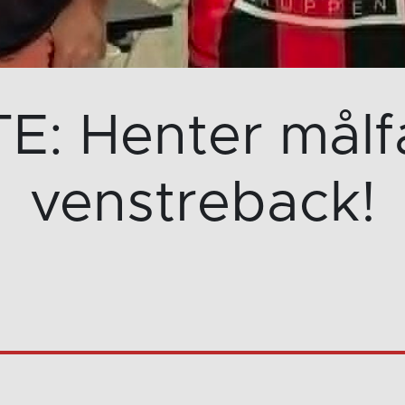
TE: Henter målfa
venstreback!