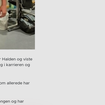
r Halden og viste
g i karrieren og
om allerede har
ongen og har