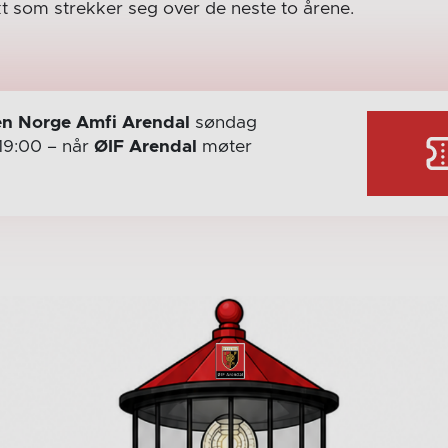
kt som strekker seg over de neste to årene.
n Norge Amfi Arendal
søndag
19:00
– når
ØIF Arendal
møter