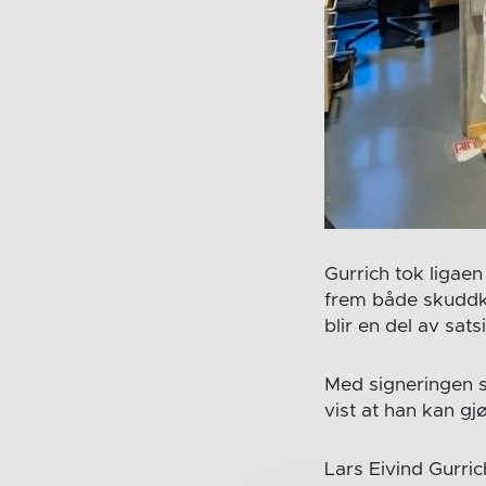
Gurrich tok ligaen
frem både skuddkr
blir en del av sats
Med signeringen s
vist at han kan gj
Lars Eivind Gurri