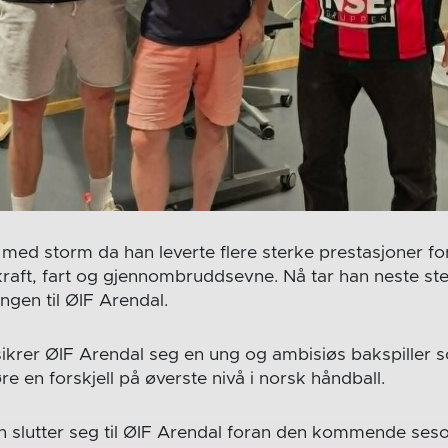
 med storm da han leverte flere sterke prestasjoner fo
aft, fart og gjennombruddsevne. Nå tar han neste ste
ingen til ØIF Arendal.
ikrer ØIF Arendal seg en ung og ambisiøs bakspiller s
øre en forskjell på øverste nivå i norsk håndball.
ch slutter seg til ØIF Arendal foran den kommende ses