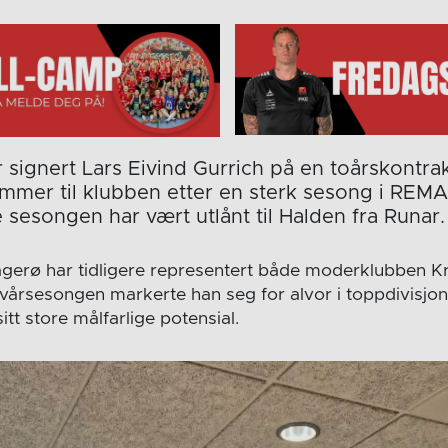
 signert Lars Eivind Gurrich på en toårskontra
mmer til klubben etter en sterk sesong i REMA
sesongen har vært utlånt til Halden fra Runar.
agerø har tidligere representert både moderklubben K
v vårsesongen markerte han seg for alvor i toppdivisjo
sitt store målfarlige potensial.