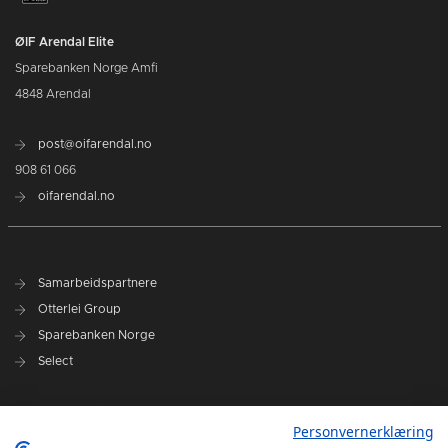
ØIF Arendal Elite
Sparebanken Norge Amfi
4848 Arendal
post@oifarendal.no
908 61 066
oifarendal.no
Samarbeidspartnere
Otterlei Group
Sparebanken Norge
Select
Nyhetsarkiv
Personvernerklæring
Terminliste