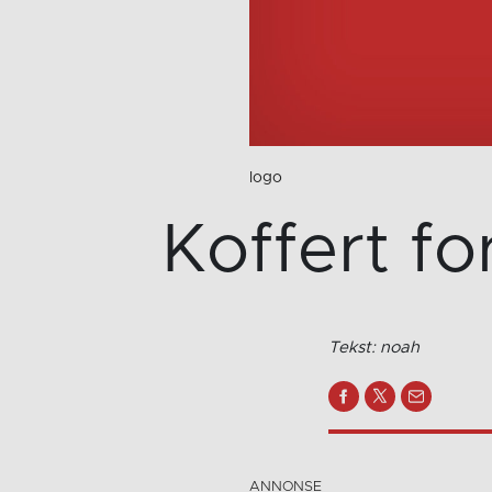
logo
Koffert fo
Tekst: noah