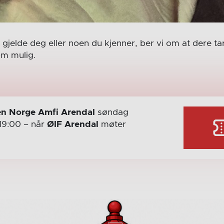
gjelde deg eller noen du kjenner, ber vi om at dere t
om mulig.
n Norge Amfi Arendal
søndag
19:00
– når
ØIF Arendal
møter