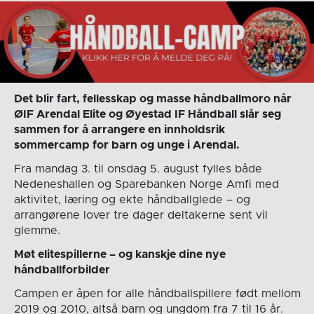
Det blir fart, fellesskap og masse håndballmoro når
ØIF Arendal Elite og Øyestad IF Håndball slår seg
sammen for å arrangere en innholdsrik
sommercamp for barn og unge i Arendal.
Fra mandag 3. til onsdag 5. august fylles både
Nedeneshallen og Sparebanken Norge Amfi med
aktivitet, læring og ekte håndballglede – og
arrangørene lover tre dager deltakerne sent vil
glemme.
Møt elitespillerne – og kanskje dine nye
håndballforbilder
Campen er åpen for alle håndballspillere født mellom
2019 og 2010, altså barn og ungdom fra 7 til 16 år.