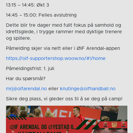
13:15 – 14:45: Økt 3
14:45 – 15:00: Felles avslutning
Dette blir tre dager med fullt fokus på samhold og
idrettsglede, i trygge rammer med dyktige trenere
og spillere.
Påmelding skjer via nett eller i ØIF Arendal-appen
https://oif-supportershop.woow.no/#!/home
Påmeldingsfrist: 1. juli
Har du spørsmål?
mrj@oifarendal.no
eller
knutinge@oifhandball.no
Sikre deg plass, vi gleder oss til å se deg på camp!