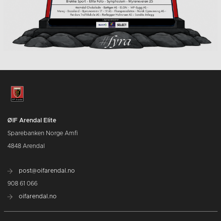
ØIF Arendal Elite
Sparebanken Norge Amfi
4848 Arendal
post@oifarendal.no
908 61 066
oifarendal.no