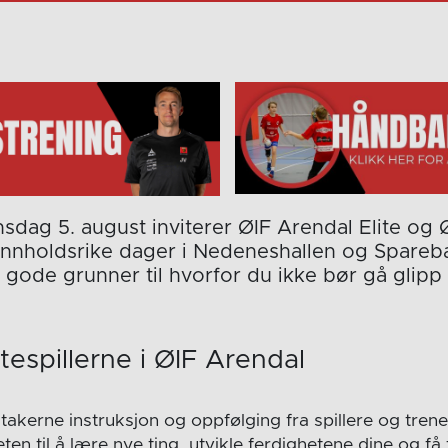
nsdag 5. august inviterer ØIF Arendal Elite og 
re innholdsrike dager i Nedeneshallen og Spar
e gode grunner til hvorfor du ikke bør gå gli
itespillerne i ØIF Arendal
akerne instruksjon og oppfølging fra spillere og trene
en til å lære nye ting, utvikle ferdighetene dine og få t