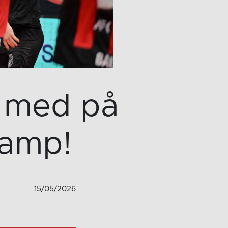
i med på
camp!
15/05/2026