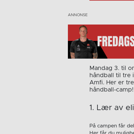
Mandag 3. til o
håndball til t
Amfi. Her er tr
håndball-camp!
1. Lær av el
På campen får delt
Her får du mulighet