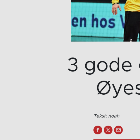
3 gode 
Øyes
Tekst: noah