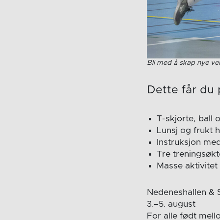
Bli med å skap nye v
Dette får du
T-skjorte, ball 
Lunsj og frukt 
Instruksjon med 
Tre treningsøkt
Masse aktivitet
Nedeneshallen &
3.–5. august
For alle født mel