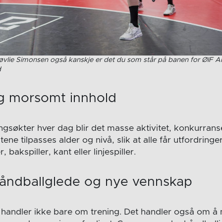
Løvlie Simonsen også kanskje er det du som står på banen for ØIF A
d
og morsomt innhold
ingsøkter hver dag blir det masse aktivitet, konkurrans
ene tilpasses alder og nivå, slik at alle får utfordring
 bakspiller, kant eller linjespiller.
håndballglede og nye vennskap
handler ikke bare om trening. Det handler også om å 