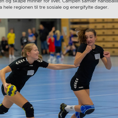
 og skape minner for livet. Campen samler håndballi
ele regionen til tre sosiale og energifylte dager.