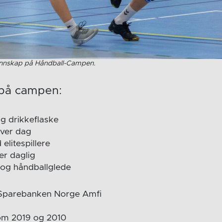
ennskap på Håndball-Campen.
 på campen:
og drikkeflaske
hver dag
elitespillere
er daglig
 og håndballglede
 Sparebanken Norge Amfi
lom 2019 og 2010