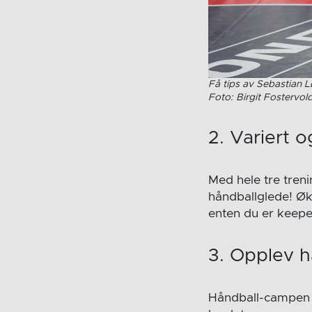
Få tips av Sebastian 
Foto: Birgit Fostervol
2. Variert 
Med hele tre tren
håndballglede! Økt
enten du er keeper,
3. Opplev 
Håndball-campen 