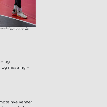
rendal om noen år.
er og
er og mestring –
møte nye venner,