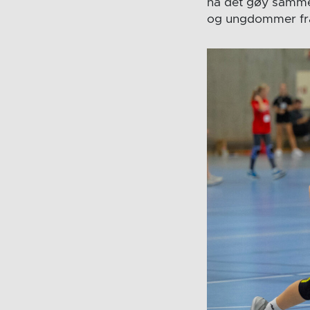
ha det gøy sammen
og ungdommer fra h