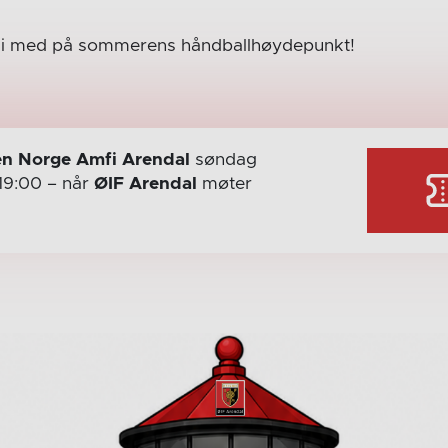
li med på sommerens håndballhøydepunkt!
n Norge Amfi Arendal
søndag
19:00
– når
ØIF Arendal
møter