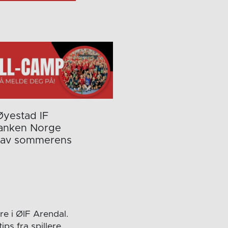
Øyestad IF
ebanken Norge
pp av sommerens
re i ØIF Arendal.
ips fra spillere