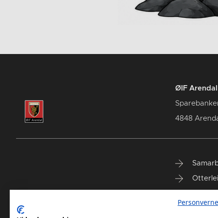
ØIF Arendal 
Sparebanke
4848 Arenda
Samarb
Otterle
Spareb
Personverne
Select