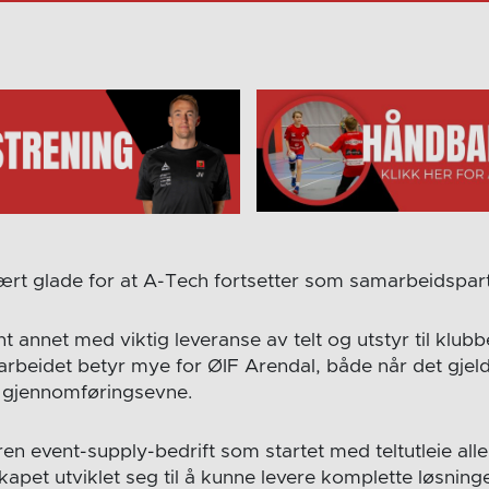
ært glade for at A-Tech fortsetter som samarbeidspart
t annet med viktig leveranse av telt og utstyr til klu
rbeidet betyr mye for ØIF Arendal, både når det gjelde
g gjennomføringsevne.
en event-supply-bedrift som startet med teltutleie alle
apet utviklet seg til å kunne levere komplette løsninge