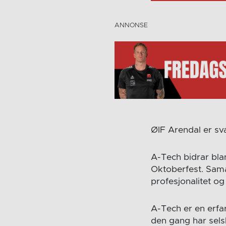
ØIF Arendal er sv
A-Tech bidrar blan
Oktoberfest. Sama
profesjonalitet o
A-Tech er en erfar
den gang har selsk