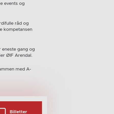
re events og
difulle råd og
nne kompetansen
er eneste gang og
ier ØIF Arendal.
r sammen med A-
Billetter