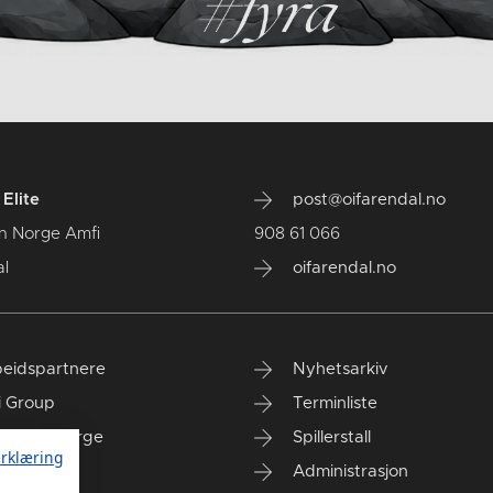
Elite
post@oifarendal.no
n Norge Amfi
908 61 066
l
oifarendal.no
eidspartnere
Nyhetsarkiv
i Group
Terminliste
anken Norge
Spillerstall
rklæring
Administrasjon