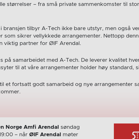
lle størrelser – fra små private sammenkomster til sto
i bransjen tilbyr A-Tech ikke bare utstyr, men også ver
ger som sikrer vellykkede arrangementer. Nettopp de
en viktig partner for ØIF Arendal.
pris på samarbeidet med A-Tech. De leverer kvalitet hv
gsyter til at våre arrangementer holder høy standard, s
 til et fortsatt godt samarbeid og nye arrangemente
 kommer.
n Norge Amfi Arendal
søndag
19:00
– når
ØIF Arendal
møter