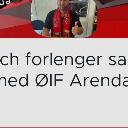
ch forlenger s
med ØIF Arenda