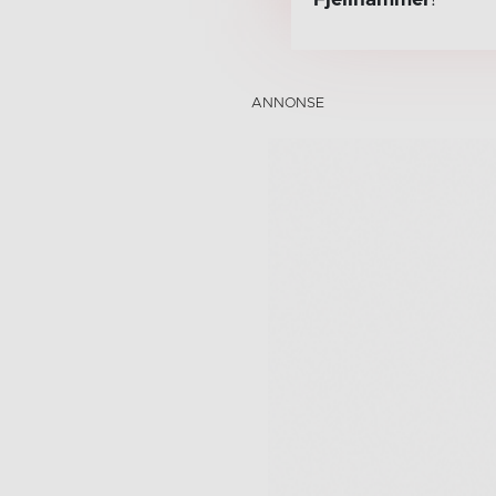
Fjellhammer
!