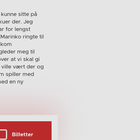
e kunne sitte på
kuer der. Jeg
ar for lengst
arinko ringte til
n kom
gleder meg til
er at vi skal gi
 ville vært der og
om spiller med
med en ny
Billetter