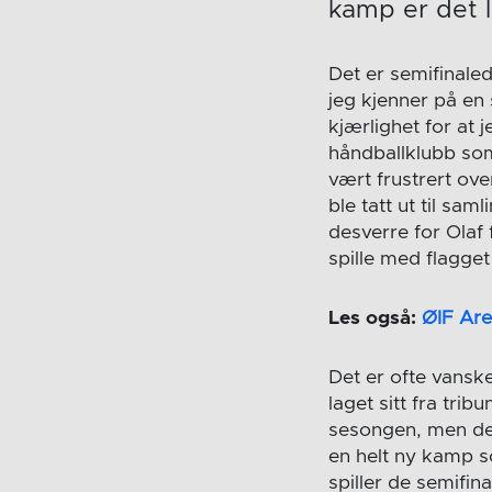
kamp er det li
Det er semifinaled
jeg kjenner på en s
kjærlighet for at 
håndballklubb som
vært frustrert ov
ble tatt ut til sa
desverre for Olaf 
spille med flagge
Les også:
ØIF Are
Det er ofte vansk
laget sitt fra tri
sesongen, men det
en helt ny kamp s
spiller de semifin