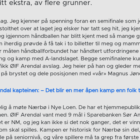
tt ekstra, av flere grunner.
ag. Jeg kjenner på spenning foran en semifinale som jeg
tolthet over at laget jeg elsker har tatt seg hit, jeg kj
jeg igjennom håndballen har blitt kjent med så mange g
 iherdig prøvde å få tak i to billetter til meg og mam
er måten håndballforbundet har håndtert utfordringen
mling og kamp med A-landslaget. Begge semifinalene kunn
fikk ØIF Arendal avslag. Jeg heier på han og gleder me
t på brystet og dele posisjonen med «vår» Magnus Jøn
ndal kapteinen: – Det blir en mer åpen kamp enn folk t
elig å møte Nærbø i Nye Loen. De har et hjemmepubli
bunen. ØIF Arendal vant med 9 mål i Sparebanken Sør Am
 er NM, og jeg kan ikke si det nok ganger, det er vinn 
om skal spilles. Kampen er historisk for Nærbø sin del,
ale på seniornivå, og våre spillere må ta grep fra først