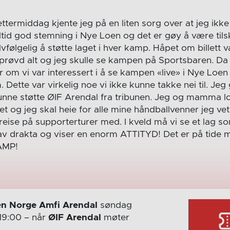
r ettermiddag kjente jeg på en liten sorg over at jeg ikk
lltid god stemning i Nye Loen og det er gøy å være tils
vfølgelig å støtte laget i hver kamp. Håpet om billett v
 prøvd alt og jeg skulle se kampen på Sportsbaren. Da M
om vi var interessert i å se kampen «live» i Nye Loe
 Dette var virkelig noe vi ikke kunne takke nei til. Jeg 
kunne støtte ØIF Arendal fra tribunen. Jeg og mamma lov
aget og jeg skal heie for alle mine håndballvenner jeg vet
reise på supporterturer med. I kveld må vi se et lag s
 av drakta og viser en enorm ATTITYD! Det er på tide 
AMP!
n Norge Amfi Arendal
søndag
19:00
– når
ØIF Arendal
møter