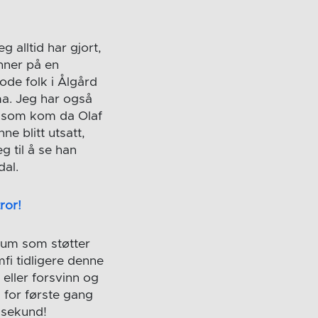
 alltid har gjort,
enner på en
ode folk i Ålgård
ma. Jeg har også
e som kom da Olaf
e blitt utsatt,
g til å se han
dal.
ror!
kum som støtter
fi tidligere denne
eller forsvinn og
 for første gang
e sekund!