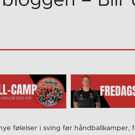
bloggen – Blir d
 mye følelser i sving før håndballkamper,