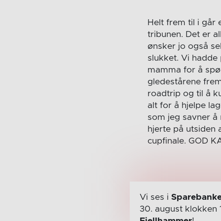
Helt frem til i gå
tribunen. Det er a
ønsker jo også sel
slukket. Vi hadde
mamma for å spør 
gledestårene frem.
roadtrip og til å 
alt for å hjelpe l
som jeg savner å 
hjerte på utsiden
cupfinale. GOD K
Vi ses i
Sparebanke
30. august
klokken 