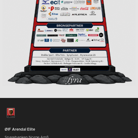
ØIF Arendal Elite
Sparebanken Norge Amfi