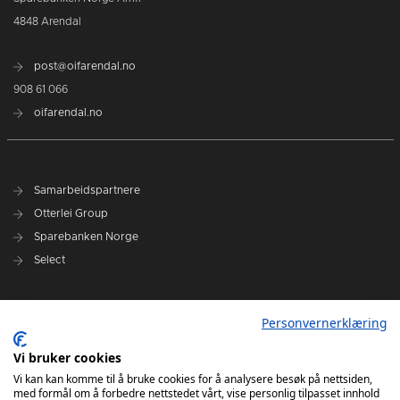
4848 Arendal
post@oifarendal.no
908 61 066
oifarendal.no
Samarbeidspartnere
Otterlei Group
Sparebanken Norge
Select
Nyhetsarkiv
Personvernerklæring
Terminliste
Spillerstall
Vi bruker cookies
Administrasjon
Vi kan kan komme til å bruke cookies for å analysere besøk på nettsiden,
med formål om å forbedre nettstedet vårt, vise personlig tilpasset innhold
Styret